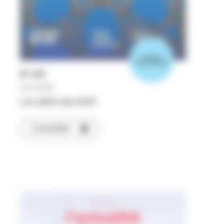
numéro
thématique
N°
513
Avril 2026
Les défis des MOF
Consulter