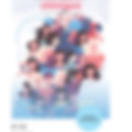
numéro
thématique
N°
512