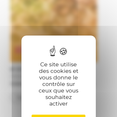
numéro
Ce site utilise
thématique
N°
511
des cookies et
Février 2026
vous donne le
contrôle sur
Sciences et technologies des aliments
ceux que vous
souhaitez
Consulter
activer