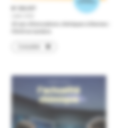
thématique
N°
516-517
Juillet 2026
20 ans d'innovations chimiques à Rennes :
l'ISCR en lumière
Consulter