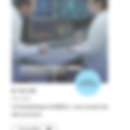
numéro
thématique
N°
514-515
Mai 2026
Criminalistique & NRBCe : à la recherche
des preuves
Consulter